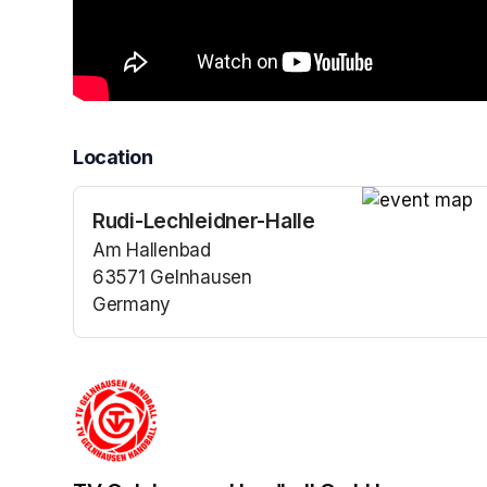
Location
Rudi-Lechleidner-Halle
(opens in a n
Am Hallenbad
63571 Gelnhausen
Germany
(opens in a new tab)