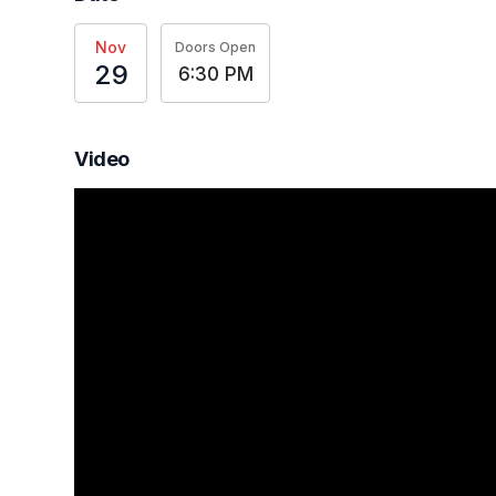
Nov
Doors Open
29
6:30 PM
Video