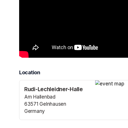
Location
Rudi-Lechleidner-Halle
(opens in a n
Am Hallenbad
63571 Gelnhausen
Germany
(opens in a new tab)