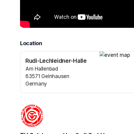
Location
Rudi-Lechleidner-Halle
(opens in a n
Am Hallenbad
63571 Gelnhausen
Germany
(opens in a new tab)